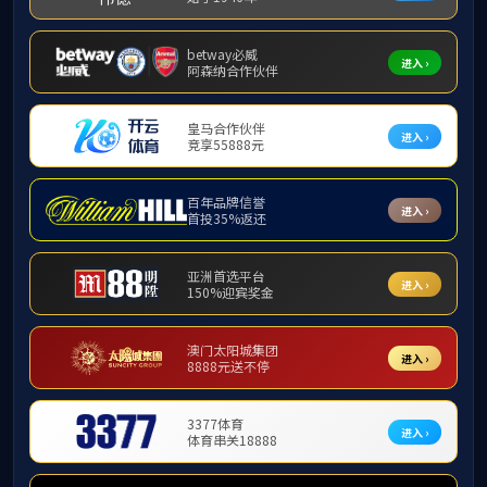
当前位置:
公司首页
>>
团队队伍
>> 正文
徐章勇
发布人： 发布时间：2019-08-31 15:02:49 点击数：