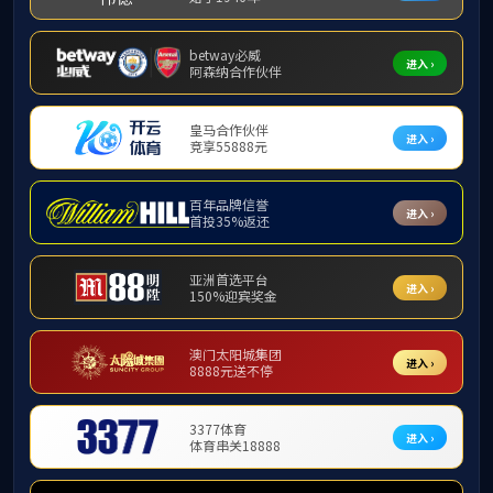
当前位置:
公司首页
>>
党群工作
>>
员工党建
>> 正文
党建引领志愿红 青春建功新时代——bifa必发以实践
发布人： 发布时间：2026-02-14 10:34:59 点击数：
为深入学习贯彻新时代党的建设总要求，落实立德
领员工党员以返乡志愿服务为载体，把党性修养融入